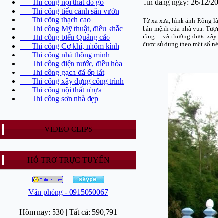
Thi công nội thất đồ gỗ
Tin đăng ngày: 26/12/2
Thi công tiểu cảnh sân vườn
Thi công thạch cao
Từ xa xưa, hình ảnh Rồng là 
Thi công Mỹ thuật, điêu khắc
bản mệnh của nhà vua. Tượn
rồng… và thường được xây d
Thi công biển Quảng cáo
được sử dụng theo một số nét
Thi công Cơ khí, nhôm kính
Thi công nhà thông minh
Thi công điện nước, điều hòa
Thi công gạch đá ốp lát
Thi công xây dựng công trình
Thi công nội thất nhựa
Thi công sơn nhà đẹp
VIDEO CLIPS
HỖ TRỢ TRỰC TUYẾN
Văn phòng - 0915050067
Hôm nay:
530
|
Tất cả:
590,791