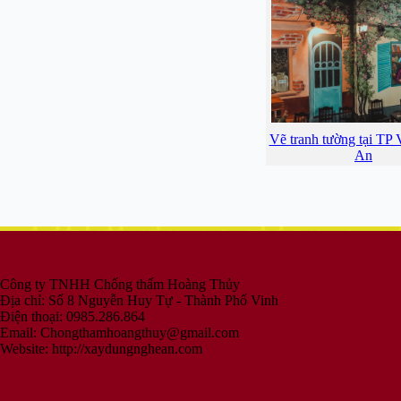
Vẽ tranh tường tại TP
An
Công ty TNHH Chống thấm Hoàng Thủy
Địa chỉ: Số 8 Nguyễn Huy Tự - Thành Phố Vinh
Điện thoại: 0985.286.864
Email:
Chongthamhoangthuy@gmail.com
Website: http://xaydungnghean.com