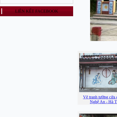
LIÊN KẾT FACEBOOK
Vẽ tranh tường cửa 
Nghệ An - Hà T