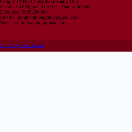
Công ty TNHH Chống thấm Hoàng Thủy
Địa chỉ: Số 8 Nguyễn Huy Tự - Thành Phố Vinh
Điện thoại: 0985.286.864
Email:
Chongthamhoangthuy@gmail.com
Website: http://xaydungnghean.com
Design by TVC Media