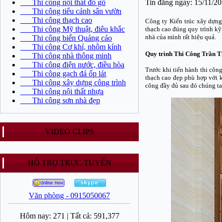
Thi công nội thất đồ gỗ
Tin đăng ngày: 15/11/2
Thi công tiểu cảnh sân vườn
Thi công thạch cao
Công ty Kiến trúc xây dựng
Thi công Mỹ thuật, điêu khắc
thạch cao đúng quy trình kỹ
nhà của mình rất hiệu quả.
Thi công biển Quảng cáo
Thi công Cơ khí, nhôm kính
Quy trình Thi Công Trần T
Thi công nhà thông minh
Thi công điện nước, điều hòa
Trước khi tiến hành thi công
Thi công gạch đá ốp lát
thạch cao đẹp phù hợp với k
Thi công xây dựng công trình
công đầy đủ sau đó chúng ta
Thi công nội thất nhựa
Thi công sơn nhà đẹp
VIDEO CLIPS
HỖ TRỢ TRỰC TUYẾN
Văn phòng - 0915050067
Hôm nay:
271
|
Tất cả:
591,377