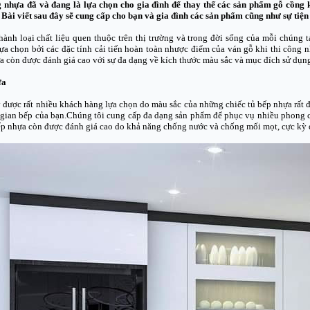
g nhựa đã và đang là lựa chọn cho gia đình để thay thế các sản phẩm gỗ cồng k
. Bài viết sau đây sẽ cung cấp cho bạn và gia đình các sản phẩm cũng như sự tiện
hành loại chất liệu quen thuộc trên thị trường và trong đời sống của mỗi chúng 
ựa chọn bởi các đặc tính cải tiến hoàn toàn nhược điểm của ván gỗ khi thi công n
 còn được đánh giá cao với sự đa dạng về kích thước màu sắc và mục đích sử dụng: 
ựa
được rất nhiều khách hàng lựa chọn do màu sắc của những chiếc tủ bếp nhựa rất
gian bếp của bạn.Chúng tôi cung cấp đa dạng sản phẩm để phục vụ nhiều phong cá
ếp nhựa còn được đánh giá cao do khả năng chống nước và chống mối mọt, cực kỳ 