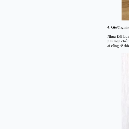
4. Giường n
Nhựa Đài Loan
phù hợp chế t
ai cũng sẽ th