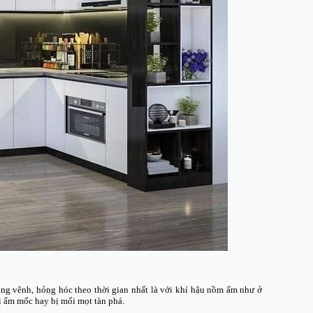
ong vênh, hỏng hóc theo thời gian nhất là với khí hậu nồm ẩm như ở
ị ẩm mốc hay bị mối mọt tàn phá.