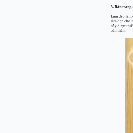
3. Bàn trang
Làm đẹp là mộ
làm đẹp cho b
này được thiế
bản thân.