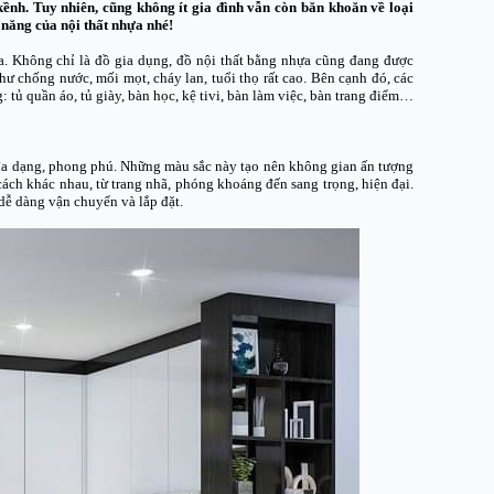
ềnh. Tuy nhiên, cũng không ít gia đình vẫn còn băn khoăn về loại
 năng của nội thất nhựa nhé!
ta. Không chỉ là đồ gia dụng, đồ nội thất bằng nhựa cũng đang được
hư chống nước, mối mọt, cháy lan, tuổi thọ rất cao. Bên cạnh đó, các
tủ quần áo, tủ giày, bàn học, kệ tivi, bàn làm việc, bàn trang điểm…
 đa dạng, phong phú. Những màu sắc này tạo nên không gian ấn tượng
ch khác nhau, từ trang nhã, phóng khoáng đến sang trọng, hiện đại.
dễ dàng vận chuyển và lắp đặt.