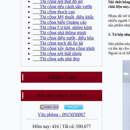
Thi công nội thất đồ gỗ
Nội thất bằn
Thi công tiểu cảnh sân vườn
chất liệu này
Thi công thạch cao
Nhựa đã trở t
Thi công Mỹ thuật, điêu khắc
nhiều người l
Thi công biển Quảng cáo
sản phẩm nhựa
Thi công Cơ khí, nhôm kính
Thi công nhà thông minh
1. Tủ bếp nh
Thi công điện nước, điều hòa
Thi công gạch đá ốp lát
Sản phẩm này 
Thi công xây dựng công trình
và ấm áp cho 
Ngoài ra tủ b
Thi công nội thất nhựa
Thi công sơn nhà đẹp
VIDEO CLIPS
HỖ TRỢ TRỰC TUYẾN
Văn phòng - 0915050067
Hôm nay:
416
|
Tất cả:
590,677