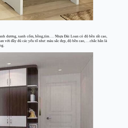
,xanh dương, xanh cốm, hồng,tím…. Nhựa Đài Loan có độ bền rất cao,
n với đầy đủ các yếu tố như: màu sắc đẹp, độ bền cao, …chắc hẳn là
ng.