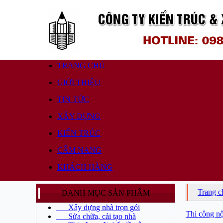
TRANG CHỦ
GIỚI THIỆU
TIN TỨC
XÂY DỰNG
KIẾN TRÚC
CẨM NANG
KHÁCH HÀNG
Trang c
DANH MỤC SẢN PHẨM
Xây dựng nhà trọn gói
Thi công nộ
Sửa chữa, cải tạo nhà