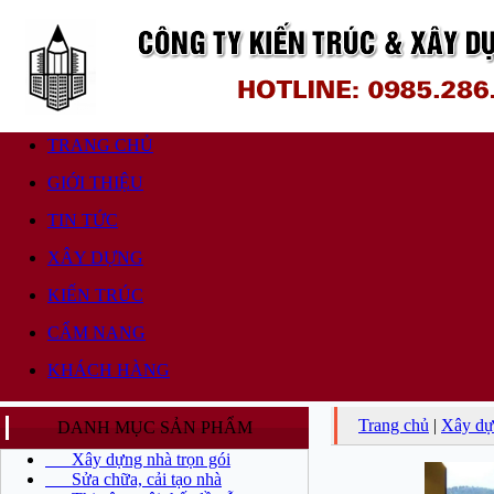
TRANG CHỦ
GIỚI THIỆU
TIN TỨC
XÂY DỰNG
KIẾN TRÚC
CẨM NANG
KHÁCH HÀNG
Trang chủ
|
Xây dự
DANH MỤC SẢN PHẨM
Xây dựng nhà trọn gói
Sửa chữa, cải tạo nhà