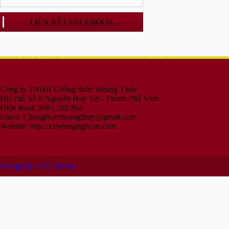
LIÊN KẾT FACEBOOK
Công ty TNHH Chống thấm Hoàng Thủy
Địa chỉ: Số 8 Nguyễn Huy Tự - Thành Phố Vinh
Điện thoại: 0985.286.864
Email:
Chongthamhoangthuy@gmail.com
Website: http://xaydungnghean.com
Design by TVC Media