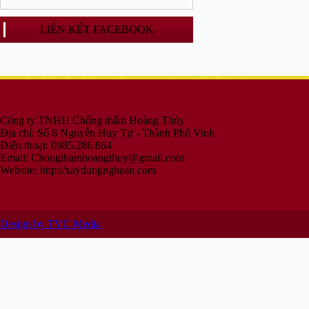
LIÊN KẾT FACEBOOK
Công ty TNHH Chống thấm Hoàng Thủy
Địa chỉ: Số 8 Nguyễn Huy Tự - Thành Phố Vinh
Điện thoại: 0985.286.864
Email:
Chongthamhoangthuy@gmail.com
Website: http://xaydungnghean.com
Design by TVC Media