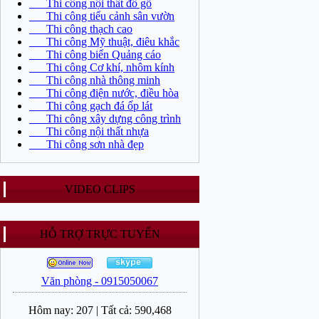
Thi công nội thất đồ gỗ
Thi công tiểu cảnh sân vườn
Thi công thạch cao
Thi công Mỹ thuật, điêu khắc
Thi công biển Quảng cáo
Thi công Cơ khí, nhôm kính
Thi công nhà thông minh
Thi công điện nước, điều hòa
Thi công gạch đá ốp lát
Thi công xây dựng công trình
Thi công nội thất nhựa
Thi công sơn nhà đẹp
VIDEO CLIPS
HỖ TRỢ TRỰC TUYẾN
Văn phòng - 0915050067
Hôm nay:
207
|
Tất cả:
590,468