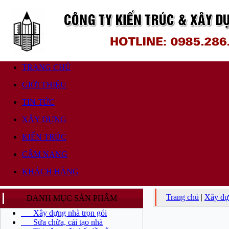
TRANG CHỦ
GIỚI THIỆU
TIN TỨC
XÂY DỰNG
KIẾN TRÚC
CẨM NANG
KHÁCH HÀNG
Trang chủ
|
Xây dự
DANH MỤC SẢN PHẨM
Xây dựng nhà trọn gói
Sửa chữa, cải tạo nhà