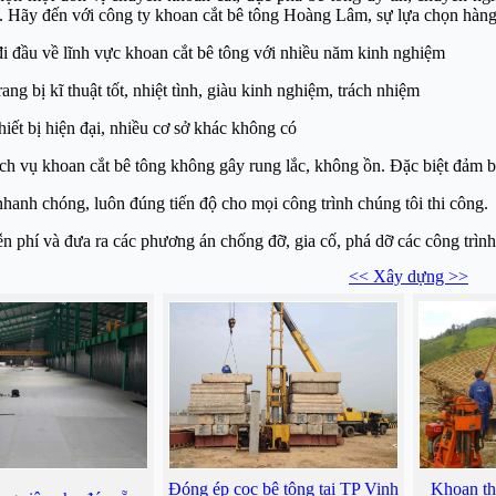
 Hãy đến với công ty khoan cắt bê tông Hoàng Lâm, sự lựa chọn hàng 
đi đầu về lĩnh vực khoan cắt bê tông với nhiều năm kinh nghiệm
rang bị kĩ thuật tốt, nhiệt tình, giàu kinh nghiệm, trách nhiệm
hiết bị hiện đại, nhiều cơ sở khác không có
ch vụ khoan cắt bê tông không gây rung lắc, không ồn. Đặc biệt đảm bả
nhanh chóng, luôn đúng tiến độ cho mọi công trình chúng tôi thi công.
n phí và đưa ra các phương án chống đỡ, gia cố, phá dỡ các công trình,
<< Xây dựng >>
Đóng ép cọc bê tông tại TP Vinh
Khoan th