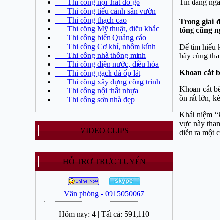
Thi công nội thất đồ gỗ
Tin đăng ngà
Thi công tiểu cảnh sân vườn
Thi công thạch cao
Trong giai 
Thi công Mỹ thuật, điêu khắc
tông cũng n
Thi công biển Quảng cáo
Thi công Cơ khí, nhôm kính
Để tìm hiểu 
Thi công nhà thông minh
hãy cùng th
Thi công điện nước, điều hòa
Khoan cắt bê
Thi công gạch đá ốp lát
Thi công xây dựng công trình
Khoan cắt bê
Thi công nội thất nhựa
ồn rất lớn, 
Thi công sơn nhà đẹp
Khái niệm “k
vực này tham
VIDEO CLIPS
diễn ra một 
HỖ TRỢ TRỰC TUYẾN
Văn phòng - 0915050067
Hôm nay:
4
|
Tất cả:
591,110