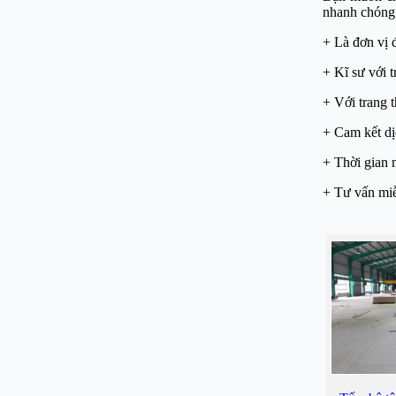
nhanh chóng.
+ Là đơn vị 
+ Kĩ sư với t
+ Với trang t
+ Cam kết dị
+ Thời gian 
+ Tư vấn miễ