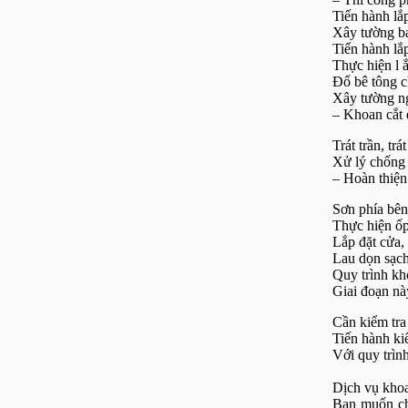
Tiến hành lắ
Xây tường ba
Tiến hành lắ
Thực hiện l 
Đổ bê tông c
Xây tường ng
– Khoan cắt
Trát trần, tr
Xử lý chống 
– Hoàn thiện
Sơn phía bên
Thực hiện ốp,
Lắp đặt cửa,
Lau dọn sạch
Quy trình kh
Giai đoạn nà
Cần kiểm tra
Tiến hành ki
Với quy trìn
Dịch vụ khoa
Bạn muốn chọ