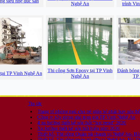
ng siêu nhẹ đúc sẵn
Nghệ An
trình Vi
Thi công Sơn Epoxy tại TP Vinh
Đánh bóng s
 tại TP Vinh Nghệ An
Nghệ An
TP 
Tin tức
Trang trí phòng ngủ cho trẻ giúp bé phát huy não b
Công ty xây dựng nhà trọn gói TP Vinh Nghệ An
4 xu hướng thiết kế nội thất “hot trend” 2020
Xu hướng thiết kế nội thất hiện năm 2020
Thiêt kế- Thi công Quán trà chanh tại Nghệ An- Hà
Thiết kế- Thi công quán trà sữa tại Nghệ An- Hà Tĩ