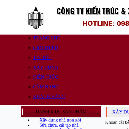
TRANG CHỦ
GIỚI THIỆU
TIN TỨC
XÂY DỰNG
KIẾN TRÚC
CẨM NANG
KHÁCH HÀNG
DANH MỤC SẢN PHẨM
XÂY D
Xây dựng nhà trọn gói
Khoan cắt bê
Sửa chữa, cải tạo nhà