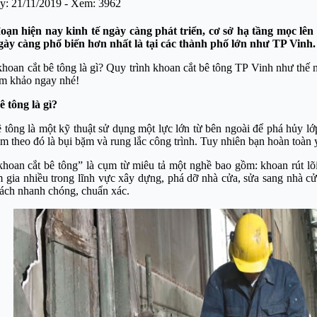
y: 21/11/2019 - Xem: 3962
đoạn hiện nay kinh tế ngày càng phát triển, cơ sở hạ tầng mọc lê
gày càng phổ biến hơn nhất là tại các thành phố lớn như TP Vinh.
khoan cắt bê tông là gì? Quy trình khoan cắt bê tông TP Vinh như thế n
am khảo ngay nhé!
 tông là gì?
 tông là một kỹ thuật sử dụng một lực lớn từ bên ngoài để phá hủy l
kèm theo đó là bụi bặm và rung lắc công trình. Tuy nhiên bạn hoàn toà
hoan cắt bê tông” là cụm từ miêu tả một nghề bao gồm: khoan rút 
 gia nhiều trong lĩnh vực xây dựng, phá dỡ nhà cửa, sửa sang nhà cử
cách nhanh chóng, chuẩn xác.