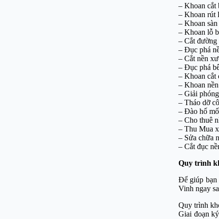
– Khoan cắt 
– Khoan rút 
– Khoan sàn 
– Khoan lỗ b
– Cắt đường 
– Đục phá n
– Cắt nền xư
– Đục phá bê
– Khoan cắt
– Khoan nền
– Giải phóng
– Tháo dỡ cô
– Đào hố m
– Cho thuê n
– Thu Mua x
– Sửa chữa 
– Cắt đục n
Quy trình k
Để giúp bạn 
Vinh ngay sa
Quy trình kh
Giai đoạn ký