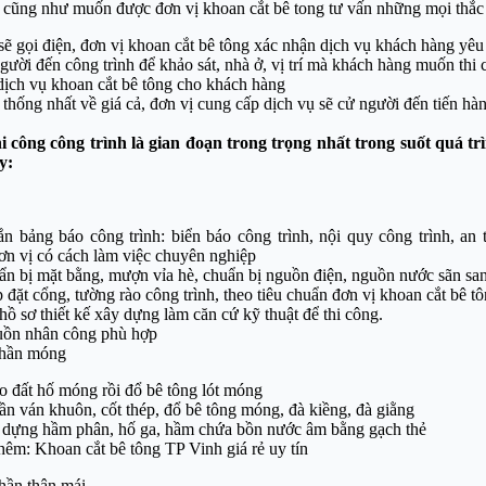
ả cũng như muốn được đơn vị khoan cắt bê tong tư vấn những mọi thắc
ẽ gọi điện, đơn vị khoan cắt bê tông xác nhận dịch vụ khách hàng yêu
gười đến công trình để khảo sát, nhà ở, vị trí mà khách hàng muốn thi 
dịch vụ khoan cắt bê tông cho khách hàng
thống nhất về giá cả, đơn vị cung cấp dịch vụ sẽ cử người đến tiến hàn
hi công công trình là gian đoạn trong trọng nhất trong suốt quá t
y:
n bảng báo công trình: biển báo công trình, nội quy công trình, an 
ơn vị có cách làm việc chuyên nghiệp
n bị mặt bằng, mượn vỉa hè, chuẩn bị nguồn điện, nguồn nước sãn san
 đặt cổng, tường rào công trình, theo tiêu chuẩn đơn vị khoan cắt bê t
hồ sơ thiết kế xây dựng làm căn cứ kỹ thuật để thi công.
uồn nhân công phù hợp
phần móng
o đất hố móng rồi đổ bê tông lót móng
n ván khuôn, cốt thép, đổ bê tông móng, đà kiềng, đà giằng
 dựng hầm phân, hố ga, hầm chứa bồn nước âm bằng gạch thẻ
êm: Khoan cắt bê tông TP Vinh giá rẻ uy tín
hần thân mái