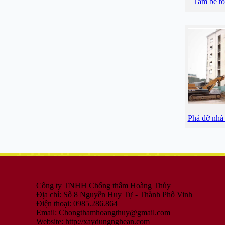
Tấm bê tô
Phá dỡ nhà
Công ty TNHH Chống thấm Hoàng Thủy
Địa chỉ: Số 8 Nguyễn Huy Tự - Thành Phố Vinh
Điện thoại: 0985.286.864
Email:
Chongthamhoangthuy@gmail.com
Website: http://xaydungnghean.com