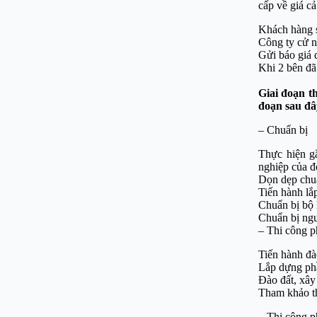
cấp về giá c
Khách hàng s
Công ty cử n
Gửi báo giá 
Khi 2 bên đã 
Giai đoạn t
đoạn sau đâ
– Chuẩn bị
Thực hiện gắ
nghiệp của đ
Dọn dẹp chuẩ
Tiến hành lắp
Chuẩn bị bộ 
Chuẩn bị ng
– Thi công 
Tiến hành đà
Lắp dựng phầ
Đào đất, xây
Tham khảo th
– Thi công p