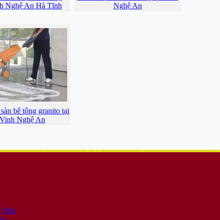
nh Nghệ An Hà Tĩnh
Nghệ An
àn bê tông granito tại
Vinh Nghệ An
ộ
 Tĩnh
nh