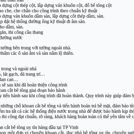
p dựng cột thép cột, lắp dựng ván khuôn cột, đổ bê tông cột
o che, che chắn cho công trình theo chuẩn kỹ thuật
p dựng ván khuôn dầm sàn, lắp dựng cốt thép dầm, sàn.
ắp đặt hệ thống đường ống kỹ thuật đi âm sàn.
ho dầm, sàn.
ăn, thi công cầu thang
 đường nước
át tường bên trong với tường ngoài nhà.
thấm các ô sàn âm và sàn nằm lộ thiên.
 trong và ngoài nhà
 lát gạch, đá trang trí…
 lan can…
 sẽ sau khi đã hoàn thiện công trình
oan cắt bê tông giai đoạn bảo hành
y tiến hành sau khi công trình đã hoàn thành. Quy trình này giúp đảm b
 những chỗ khoan cắt bê tông và tiến hành hoàn trả bề mặt, đảm bảo t
ểm tra tất cả các hệ thống điện nước trong nhà để được bảo hành kịp thờ
h thi công đạt chuẩn, rõ ràng, khách hàng hoàn toàn có thể yên tâm về c
n cắt bê tông uy tín hàng đầu tại TP Vinh
n một đơn vị chuyên khoan cắt, đục phá bê tông uy tín, chuyên nghi