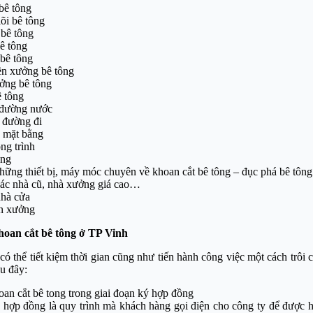
bê tông
lõi bê tông
bê tông
ê tông
bê tông
ền xưởng bê tông
ởng bê tông
 tông
 đường nước
 đường đi
 mặt bằng
ng trình
ống
hững thiết bị, máy móc chuyên về khoan cắt bê tông – đục phá bê tông
ác nhà cũ, nhà xưởng giá cao…
nhà cửa
ền xưởng
hoan cắt bê tông ở TP Vinh
có thể tiết kiệm thời gian cũng như tiến hành công việc một cách trôi 
u đây:
oan cắt bê tong trong giai đoạn ký hợp đồng
 hợp đồng là quy trình mà khách hàng gọi điện cho công ty để được h