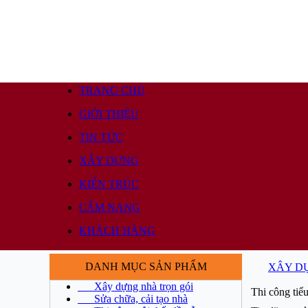
TRANG CHỦ
GIỚI THIỆU
TIN TỨC
XÂY DỰNG
KIẾN TRÚC
CẨM NANG
KHÁCH HÀNG
DANH MỤC SẢN PHẨM
XÂY D
Xây dựng nhà trọn gói
Thi công tiể
Sửa chữa, cải tạo nhà