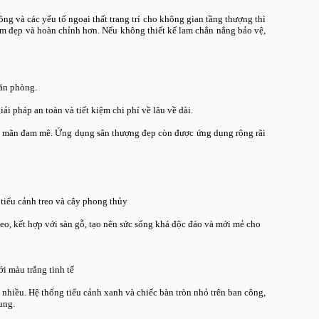
ồng và các yếu tố ngoại thất trang trí cho không gian tầng thượng thì
hêm đẹp và hoàn chỉnh hơn. Nếu không thiết kế lam chắn nắng bảo vệ,
văn phòng.
i pháp an toàn và tiết kiệm chi phí về lâu về dài.
a mãn đam mê. Ứng dụng sân thượng đẹp còn được ứng dụng rộng rãi
tiểu cảnh treo và cây phong thủy
eo, kết hợp với sàn gỗ, tạo nên sức sống khá độc đáo và mới mẻ cho
i màu trắng tinh tế
 nhiều. Hệ thống tiểu cảnh xanh và chiếc bàn tròn nhỏ trên ban công,
ung.