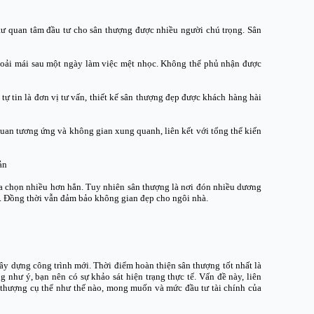
tư quan tâm đầu tư cho sân thượng được nhiều người chú trọng. Sân
 thoải mái sau một ngày làm việc mệt nhọc. Không thể phủ nhận được
 tự tin là đơn vị tư vấn, thiết kế sân thượng đẹp được khách hàng hài
quan tương ứng và không gian xung quanh, liên kết với tổng thể kiến
ản
lựa chọn nhiều hơn hẳn. Tuy nhiên sân thượng là nơi đón nhiều dương
ơn. Đồng thời vẫn đảm bảo không gian đẹp cho ngôi nhà.
ây dựng công trình mới. Thời điểm hoàn thiện sân thượng tốt nhất là
như ý, bạn nên có sự khảo sát hiện trạng thực tế. Vấn đề này, liên
n thượng cụ thể như thế nào, mong muốn và mức đầu tư tài chính của