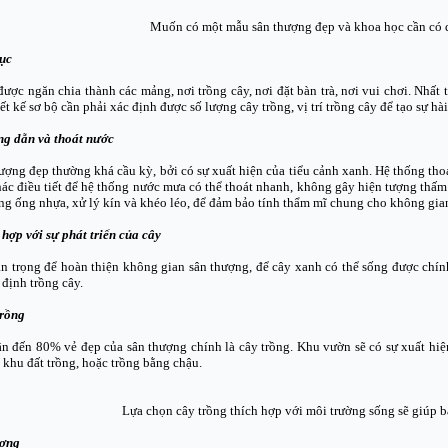
Muốn có một mẫu sân thượng đẹp và khoa học cần có q
cục
ược ngăn chia thành các mảng, nơi trồng cây, nơi đặt bàn trà, nơi vui chơi. Nhất 
iết kế sơ bộ cần phải xác định được số lượng cây trồng, vị trí trồng cây để tạo sự hà
ng dẫn và thoát nước
hượng đẹp thường khá cầu kỳ, bởi có sự xuất hiện của tiểu cảnh xanh. Hệ thống tho
hác điều tiết để hệ thống nước mưa có thể thoát nhanh, không gây hiện tượng thấm 
ng ống nhựa, xử lý kín và khéo léo, để đảm bảo tính thẩm mĩ chung cho không gia
 hợp với sự phát triển của cây
n trọng để hoàn thiện không gian sân thượng, để cây xanh có thể sống được chính l
định trồng cây.
trồng
n đến 80% vẻ đẹp của sân thượng chính là cây trồng. Khu vườn sẽ có sự xuất hiện
 khu đất trồng, hoặc trồng bằng chậu.
Lựa chọn cây trồng thích hợp với môi trường sống sẽ giúp 
ượng