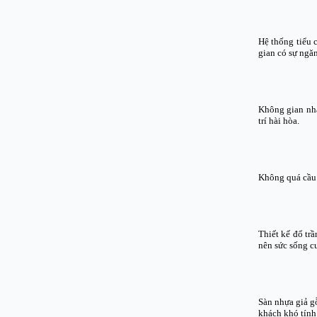
Hệ thống tiểu 
gian có sự ngăn
Không gian nhà
trí hài hòa.
Không quá cầu 
Thiết kế đổ trầ
nên sức sống c
Sàn nhựa giả gỗ
khách khó tính