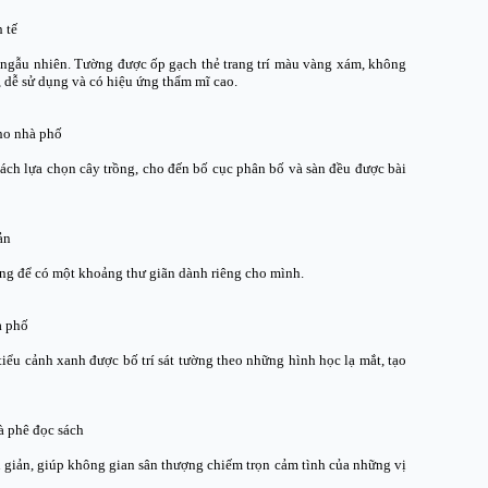
 tế
í ngẫu nhiên. Tường được ốp gạch thẻ trang trí màu vàng xám, không
, dễ sử dụng và có hiệu ứng thẩm mĩ cao.
ho nhà phố
ch lựa chọn cây trồng, cho đến bố cục phân bố và sàn đều được bài
ản
ng để có một khoảng thư giãn dành riêng cho mình.
à phố
tiểu cảnh xanh được bố trí sát tường theo những hình học lạ mắt, tạo
à phê đọc sách
ơn giản, giúp không gian sân thượng chiếm trọn cảm tình của những vị