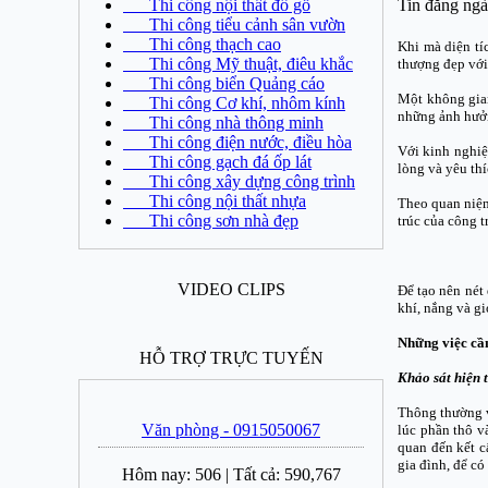
Thi công nội thất đồ gỗ
Tin đăng ngà
Thi công tiểu cảnh sân vườn
Thi công thạch cao
Khi mà diện tí
Thi công Mỹ thuật, điêu khắc
thượng đẹp với
Thi công biển Quảng cáo
Một không gian
Thi công Cơ khí, nhôm kính
những ảnh hưởn
Thi công nhà thông minh
Thi công điện nước, điều hòa
Với kinh nghiệm
Thi công gạch đá ốp lát
lòng và yêu th
Thi công xây dựng công trình
Thi công nội thất nhựa
Theo quan niệm
Thi công sơn nhà đẹp
trúc của công t
VIDEO CLIPS
Để tạo nên nét
khí, nắng và g
Những việc cầ
HỖ TRỢ TRỰC TUYẾN
Khảo sát hiện 
Thông thường v
Văn phòng - 0915050067
lúc phần thô v
quan đến kết c
gia đình, để có
Hôm nay:
506
|
Tất cả:
590,767