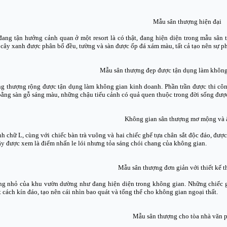
Mẫu sân thượng hiện đại
ang tận hưởng cảnh quan ở một resort là có thật, đang hiện diện trong mẫu sân 
 cây xanh được phân bổ đều, tường và sàn được ốp đá xám màu, tất cả tạo nên sự p
Mẫu sân thượng đẹp được tận dụng làm không
g thượng rộng được tận dụng làm không gian kinh doanh. Phần trần được thi công
bằng sàn gỗ sáng màu, những chậu tiểu cảnh có quả quen thuộc trong đời sống được
Không gian sân thượng mơ mộng và
nh chữ L, cùng với chiếc bàn trà vuông và hai chiếc ghế tựa chân sắt độc đáo, đượ
ây được xem là điểm nhấn le lói nhưng tỏa sáng chói chang của không gian.
Mẫu sân thượng đơn giản với thiết kế 
g nhỏ của khu vườn dường như đang hiện diện trong không gian. Những chiếc g
 cách kín đáo, tạo nên cái nhìn bao quát và tổng thể cho không gian ngoại thất.
Mẫu sân thượng cho tòa nhà văn 