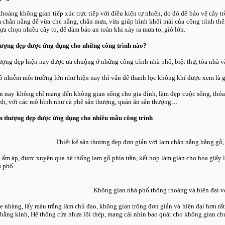
hoảng không gian tiếp xúc trực tiếp với điều kiện tự nhiên, do đó để bảo vệ cây tr
am chắn nắng để vừa che nắng, chắn mưa, vừa giúp hình khối mái của công trình t
ựa chọn nhiều cây to, để đảm bảo an toàn khi xảy ra mưa to, gió lớn.
thượng đẹp được ứng dụng cho những công trình nào?
hượng đẹp hiện nay được ưa chuộng ở những công trình nhà phố, biệt thự, tòa nhà 
ô nhiễm môi trường lớn như hiện nay thì vấn để thanh lọc không khí được xem là giả
n nay không chỉ mang đến không gian sống cho gia đình, làm đẹp cuộc sống, thỏ
nh, với các mô hình như cà phê sân thượng, quán ăn sân thượng…
 thượng đẹp được ứng dụng cho nhiều mẫu công trình
Thiết kế sân thượng đẹp đơn giản với lam chắn nắng bằng gỗ, 
 ấm áp, được xuyên qua hệ thống lam gỗ phía trần, kết hợp làm giàn cho hoa giấy l
 phố.
Không gian nhà phố thông thoáng và hiện đại vớ
ẹ nhàng, lấy màu trắng làm chủ đạo, không gian trông đơn giản và hiện đại hơn rất
n bằng kính, Hệ thống cửa nhựa lõi thép, mang cái nhìn bao quát cho không gian ch