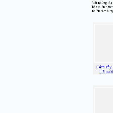
Với những tòa 
hòa thiên nhiê
nhiều cảm hứng
Cách xây 
trời nuô