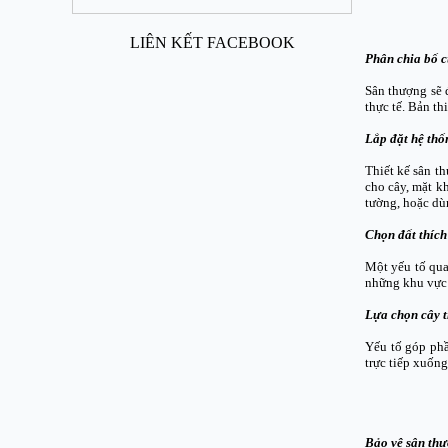
LIÊN KẾT FACEBOOK
Phân chia bố 
Sân thượng sẽ đ
thực tế. Bản th
Lắp đặt hệ thố
Thiết kế sân t
cho cây, mặt k
tường, hoặc dù
Chọn đất thích
Một yếu tố qua
những khu vực 
Lựa chọn cây 
Yếu tố góp phầ
trực tiếp xuống
Bảo vệ sân th