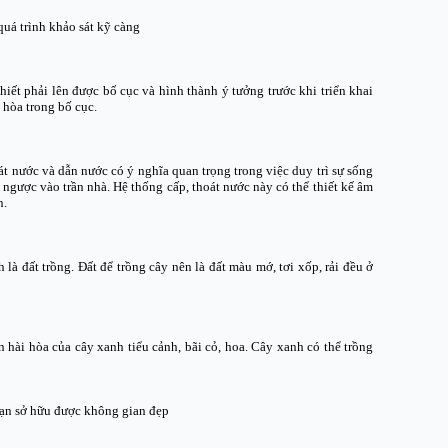
uá trình khảo sát kỹ càng
thiết phải lên được bố cục và hình thành ý tưởng trước khi triển khai
i hòa trong bố cục.
át nước và dẫn nước có ý nghĩa quan trọng trong việc duy trì sự sống
ngược vào trần nhà. Hệ thống cấp, thoát nước này có thể thiết kế âm
n.
à đất trồng. Đất để trồng cây nên là đất màu mớ, tơi xốp, rải đều ở
 hài hòa của cây xanh tiểu cảnh, bãi cỏ, hoa. Cây xanh có thể trồng
bạn sở hữu được không gian đẹp