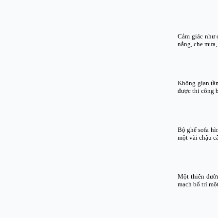
Cảm giác như đ
nắng, che mưa,
Không gian tần
được thi công 
Bộ ghế sofa hì
một vài chậu c
Một thiên đườn
mạch bố trí một