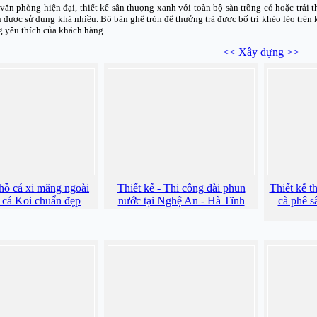
văn phòng hiện đại, thiết kế sân thượng xanh với toàn bộ sàn trồng cỏ hoặc trải 
n được sử dụng khá nhiều. Bộ bàn ghế tròn để thưởng trà được bố trí khéo léo trê
 yêu thích của khách hàng.
<< Xây dựng >>
hồ cá xi măng ngoài
Thiết kế - Thi công đài phun
Thiết kế t
i cá Koi chuẩn đẹp
nước tại Nghệ An - Hà Tĩnh
cà phê s