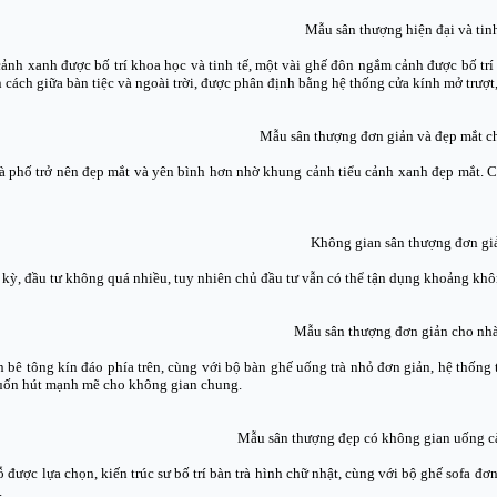
Mẫu sân thượng hiện đại và tinh
cảnh xanh được bố trí khoa học và tinh tế, một vài ghế đôn ngắm cảnh được bố tr
 cách giữa bàn tiệc và ngoài trời, được phân định bằng hệ thống cửa kính mở trượt
Mẫu sân thượng đơn giản và đẹp mắt c
 phố trở nên đẹp mắt và yên bình hơn nhờ khung cảnh tiểu cảnh xanh đẹp mắt. Cá
Không gian sân thượng đơn gi
kỳ, đầu tư không quá nhiều, tuy nhiên chủ đầu tư vẫn có thể tận dụng khoảng khô
Mẫu sân thượng đơn giản cho nh
n bê tông kín đáo phía trên, cùng với bộ bàn ghế uống trà nhỏ đơn giản, hệ thống 
uốn hút mạnh mẽ cho không gian chung.
Mẫu sân thượng đẹp có không gian uống c
 được lựa chọn, kiến trúc sư bố trí bàn trà hình chữ nhật, cùng với bộ ghế sofa đ
.