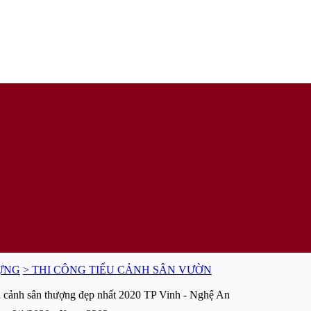
ỰNG
> THI CÔNG TIỂU CẢNH SÂN VƯỜN
u cảnh sân thượng đẹp nhất 2020 TP Vinh - Nghệ An