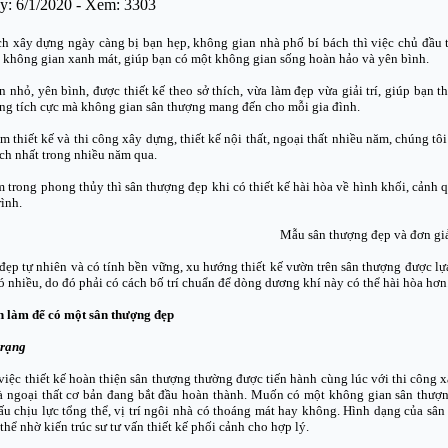
y: 6/1/2020 - Xem: 3303
ch xây dựng ngày càng bị bạn hẹp, không gian nhà phố bí bách thì việc chủ đầu 
 không gian xanh mát, giúp bạn có một không gian sống hoàn hảo và yên bình.
 nhỏ, yên bình, được thiết kế theo sở thích, vừa làm đẹp vừa giải trí, giúp bạn
g tích cực mà không gian sân thượng mang đến cho mỗi gia đình.
 thiết kế và thi công xây dựng, thiết kế nội thất, ngoại thất nhiều năm, chúng tôi
ích nhất trong nhiều năm qua.
 trong phong thủy thì sân thượng đẹp khi có thiết kế hài hòa về hình khối, cảnh 
rình.
Mẫu sân thượng đẹp và đơn gi
 đẹp tự nhiên và có tính bền vững, xu hướng thiết kế vườn trên sân thượng được 
ió nhiều, do đó phải có cách bố trí chuẩn để dòng dương khí này có thể hài hòa h
n làm để có một sân thượng đẹp
trạng
iệc thiết kế hoàn thiện sân thượng thường được tiến hành cùng lúc với thi công x
à ngoại thất cơ bản đang bắt đầu hoàn thành. Muốn có một không gian sân thượng 
ấu chịu lực tổng thể, vị trí ngôi nhà có thoáng mát hay không. Hình dạng của sâ
 thể nhờ kiến trúc sư tư vấn thiết kế phối cảnh cho hợp lý.