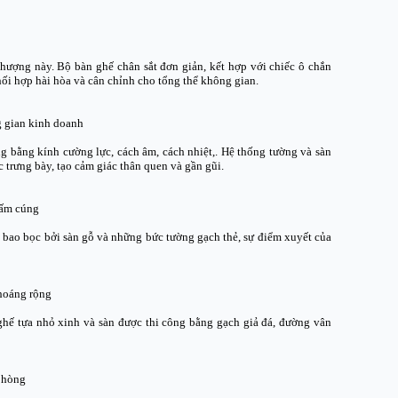
thượng này. Bộ bàn ghế chân sắt đơn giản, kết hợp với chiếc ô chắn
hối hợp hài hòa và cân chỉnh cho tổng thể không gian.
 gian kinh doanh
 bằng kính cường lực, cách âm, cách nhiệt,. Hệ thống tường và sàn
 trưng bày, tạo cảm giác thân quen và gần gũi.
 ấm cúng
c bao bọc bởi sàn gỗ và những bức tường gạch thẻ, sự điểm xuyết của
thoáng rộng
hế tựa nhỏ xinh và sàn được thi công bằng gạch giả đá, đường vân
phòng